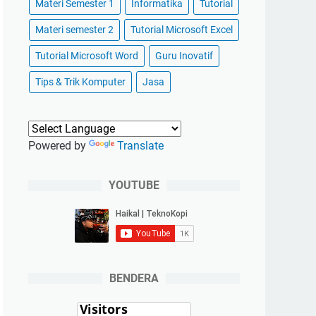
Materi Semester 1
Informatika
Tutorial
Materi semester 2
Tutorial Microsoft Excel
Tutorial Microsoft Word
Guru Inovatif
Tips & Trik Komputer
Jasa
Powered by
Translate
YOUTUBE
BENDERA