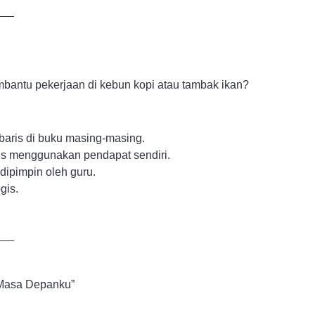
___
bantu pekerjaan di kebun kopi atau tambak ikan?
baris di buku masing-masing.
arus menggunakan pendapat sendiri.
 dipimpin oleh guru.
gis.
___
 Masa Depanku”