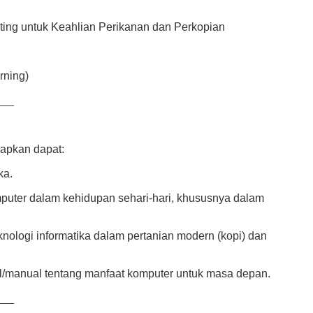
nting untuk Keahlian Perikanan dan Perkopian
rning)
___
rapkan dapat:
ka.
uter dalam kehidupan sehari-hari, khususnya dalam
knologi informatika dalam pertanian modern (kopi) dan
al/manual tentang manfaat komputer untuk masa depan.
___