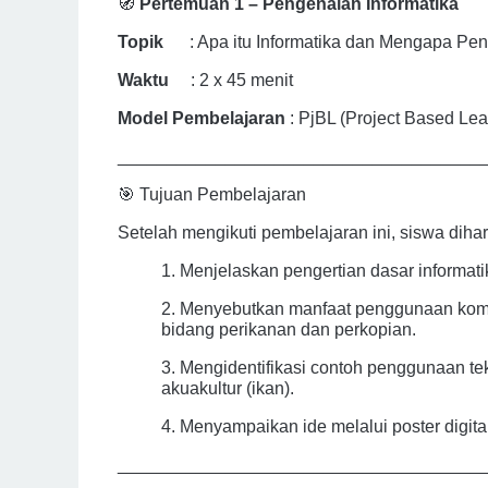
🧭
Pertemuan 1 – Pengenalan Informatika
Topik
: Apa itu Informatika dan Mengapa Pe
Waktu
: 2 x 45 menit
Model Pembelajaran
: PjBL (Project Based Lea
_____________________________________
🎯 Tujuan Pembelajaran
Setelah mengikuti pembelajaran ini, siswa diha
1. Menjelaskan pengertian dasar informati
2. Menyebutkan manfaat penggunaan komp
bidang perikanan dan perkopian.
3. Mengidentifikasi contoh penggunaan te
akuakultur (ikan).
4. Menyampaikan ide melalui poster digit
_____________________________________