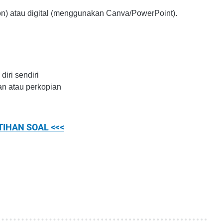
on) atau digital (menggunakan Canva/PowerPoint).
iri sendiri
nan atau perkopian
TIHAN SOAL <<<